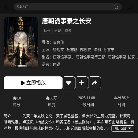
御廷谣‎
唐朝诡事录之长安
动作
悬疑
惊悚
导演：
巨兴茂
主演：
杨旭文
杨志刚
郜思雯
陈创
孙雪宁
别名：
唐朝诡事录3
唐朝诡事录第三部
唐朝诡事录·长安
语言：
国语
立即播放
2025.11.08
44分56秒
8.0
38万
评分
热度
上映时间
时间
简介：
先天二年夏秋之交，天子虽已登基，但大长公主势力更盛，长安局势
阴晴难定。卢凌风（杨旭文饰）和苏无名（杨志刚饰），奉命带着由裴喜君、费
鸡师、樱桃和薛环组成的探案小队，以护送康国所献金桃的名义重
返长安。繁华的长安，卢凌风复职雍州司法参军，苏无名则被授予一个特殊的官