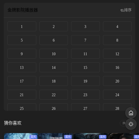
职，同时叫费鸡师出任酥山店掌柜，并将店铺设置成全长安的暗探情报中心。卢
苏二人推出新政，开启环城探案模式，深入长安各坊，接触到了更广泛的百姓和
金牌影院
播放器
排序
民生，也借此避开了天子与大长公主的争斗。在历经康国的金桃、成佛寺的哭
声、白泽的踪迹、食尾蛇、解忧店等多宗疑案后，最终长安的风云汇聚到事关朝
1
2
3
4
堂的盛世马球案。卢凌风和苏无名，不得不直面这个刀光剑影的秋天以及各自的
命运，并为此付出了沉重的代价。即使历经风雨，但他们终究在万年长安大观盛
唐，护佑百姓的初心始终没有改变。
5
6
7
8
9
10
11
12
13
14
15
16
17
18
19
20
21
22
23
24
25
26
27
28
29
30
31
32
猜你喜欢
换一换
33
34
35
36
蓝光
蓝光
蓝光
蓝