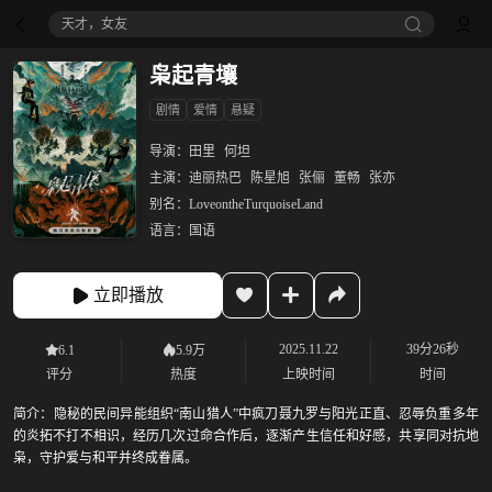
天才，女友
枭起青壤
剧情
爱情
悬疑
导演：
田里
何坦
主演：
迪丽热巴
陈星旭
张俪
董畅
张亦
别名：
LoveontheTurquoiseLand
语言：
国语
立即播放
2025.11.22
39分26秒
6.1
5.9万
评分
热度
上映时间
时间
简介：
隐秘的民间异能组织“南山猎人”中疯刀聂九罗与阳光正直、忍辱负重多年
的炎拓不打不相识，经历几次过命合作后，逐渐产生信任和好感，共享同对抗地
枭，守护爱与和平并终成眷属。