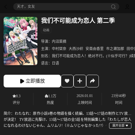
天才，女友
我们不可能成为恋人 第二季
动画
导演：
内沼菜摘
主演：
中村栞奈
大西沙织
安斋由香里
市之濑加那
田中
别名：
我们不可能成为恋人！绝对不行。(※似乎可行？)续
语言：
日语
立即播放
2026.01.01
23分40秒
8.3
1.1万
评分
热度
上映时间
时间
简介：
わたなれ：原作小説4巻の物語を描く続編、13話〜17話の制作とTV放送
が決定！ TV放送に先駆け、13話〜17話の全5話を特別編集した『わたしが恋人
になれるわけないじゃん、ムリムリ!（※ムリじゃなかった!?）～
ネクストシャイン！～』の上映が決定！ 『わたしが恋人になれるわけないじゃ