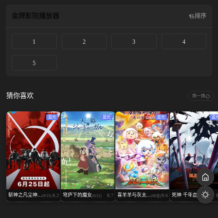
ん、ムリムリ!（※ムリじゃなかった!?）～ネクストシャイン！～』は、
11/21（金）より新宿バルト9ほか全国の劇場にて公開予定！
金牌影院
播放器
排序
1
2
3
4
5
猜你喜欢
换一换
蓝光
蓝光
蓝光
蓝
斩神之凡尘神...
穹庐下的魔女
喜羊羊与灰太...
死神 千年血...
8.2
8.7
9.6
(9/15)
(6/12)
(60全)
(2/13)