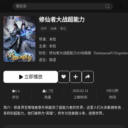
御廷谣‎
修仙者大战超能力
动作
动画
奇幻
导演：
未知
主演：
未知
别名：
修仙者大战超能力3D动画版
TheImmortalVSSuperher
语言：
国语
立即播放
2026.02.14
9分52秒
6.4
1.7万
评分
热度
上映时间
时间
简介：
修真界至尊强者意外穿越到了超能力者的世界，这里人们大多都拥有各种
各样的超能力，他们被称为“英雄”，终年与怪兽做斗争，拯救世界。