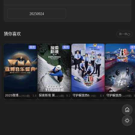
20250924
猜你喜欢
换一换
蓝光
蓝光
蓝光
蓝
2025微博...
探索新境 第...
守护解放西6
守护解放西·...
3.8
9.2
8.4
(0924期)
(14期)
(10全)
(09期)