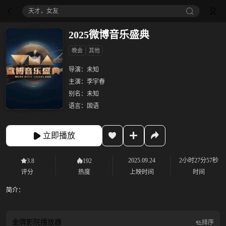
天才，女友
2025微博音乐盛典
晚会
其他
导演：
未知
主演：
李宇春
别名：
未知
语言：
国语
立即播放
2025.09.24
2小时27分57秒
3.8
192
评分
热度
上映时间
时间
简介：
金牌影院
播放器
排序