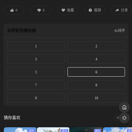
0
0
收藏
报错
分享
金牌影院
播放器
排序
1
2
3
4
5
6
7
8
9
10
猜你喜欢
换一换
蓝光
蓝光
蓝光
蓝